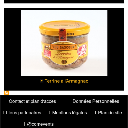
Terrine à l’Armagnac
Menu
Contact et plan d'accès
Données Personnelles
Pied
Liens partenaires
Mentions légales
Plan du site
de
page
@comevents