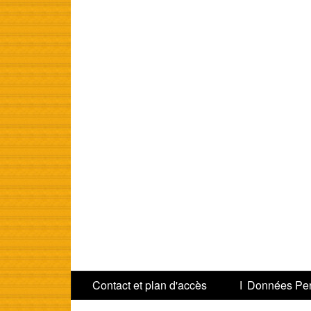
Menu
Contact et plan d'accès
Données Per
Pied