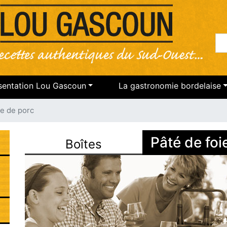
Re
gation
sentation Lou Gascoun
La gastronomie bordelaise
cipale
ie de porc
Pâté de foi
Boîtes