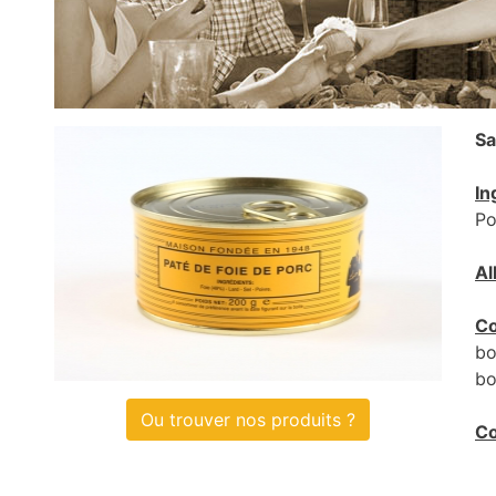
Sa
In
Po
Al
Co
bo
bo
Ou trouver nos produits ?
Co