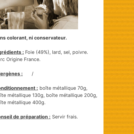
ns colorant, ni conservateur.
grédients :
Foie (49%), lard, sel, poivre.
rc Origine France.
lergènes :
/
nditionnement :
boîte métallique 70g,
îte métallique 130g, boîte métallique 200g,
îte métallique 400g.
nseil de préparation :
Servir frais.